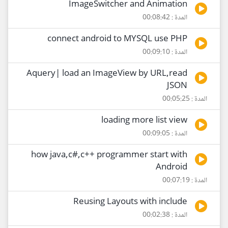
ImageSwitcher and Animation
المدة : 00:08:42
connect android to MYSQL use PHP
المدة : 00:09:10
Aquery| load an ImageView by URL,read
JSON
المدة : 00:05:25
loading more list view
المدة : 00:09:05
how java,c#,c++ programmer start with
Android
المدة : 00:07:19
Reusing Layouts with include
المدة : 00:02:38