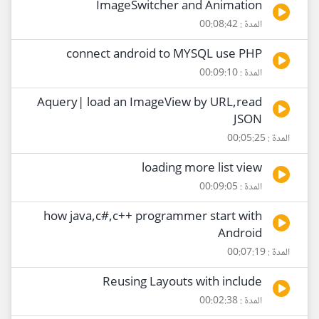
ImageSwitcher and Animation
المدة : 00:08:42
connect android to MYSQL use PHP
المدة : 00:09:10
Aquery| load an ImageView by URL,read
JSON
المدة : 00:05:25
loading more list view
المدة : 00:09:05
how java,c#,c++ programmer start with
Android
المدة : 00:07:19
Reusing Layouts with include
المدة : 00:02:38