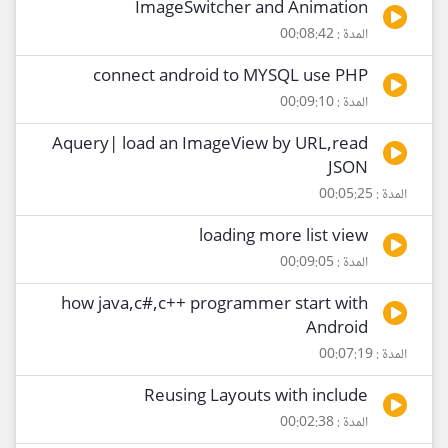
ImageSwitcher and Animation
المدة : 00:08:42
connect android to MYSQL use PHP
المدة : 00:09:10
Aquery| load an ImageView by URL,read
JSON
المدة : 00:05:25
loading more list view
المدة : 00:09:05
how java,c#,c++ programmer start with
Android
المدة : 00:07:19
Reusing Layouts with include
المدة : 00:02:38