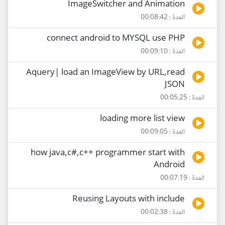
ImageSwitcher and Animation
المدة : 00:08:42
connect android to MYSQL use PHP
المدة : 00:09:10
Aquery| load an ImageView by URL,read
JSON
المدة : 00:05:25
loading more list view
المدة : 00:09:05
how java,c#,c++ programmer start with
Android
المدة : 00:07:19
Reusing Layouts with include
المدة : 00:02:38