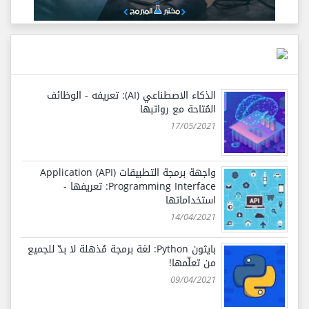
الذكاء الاصطناعي (AI): تعريفه - الوظائف
المُتاحة مع رواتبها
17/05/2021
واجهة برمجة التطبيقات (API) Application
Programming Interface: تعريفها -
استخداماتها
14/04/2021
بايثون Python: لغة برمجة مُذهلة لا بدّ للجميع
من تعلّمها!
09/04/2021