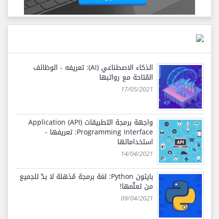
الذكاء الاصطناعي (AI): تعريفه - الوظائف
المُتاحة مع رواتبها
17/05/2021
واجهة برمجة التطبيقات (API) Application
Programming Interface: تعريفها -
استخداماتها
14/04/2021
بايثون Python: لغة برمجة مُذهلة لا بدّ للجميع
من تعلّمها!
09/04/2021