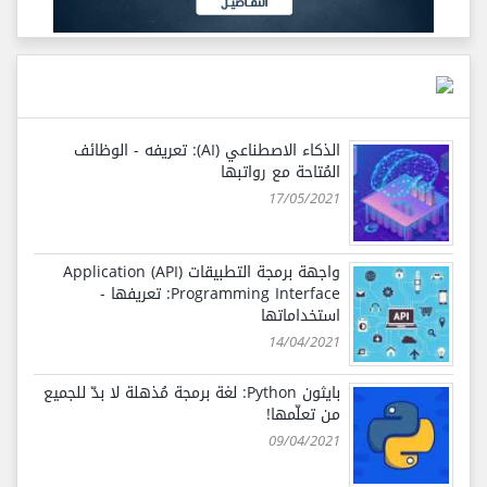
الذكاء الاصطناعي (AI): تعريفه - الوظائف
المُتاحة مع رواتبها
17/05/2021
واجهة برمجة التطبيقات (API) Application
Programming Interface: تعريفها -
استخداماتها
14/04/2021
بايثون Python: لغة برمجة مُذهلة لا بدّ للجميع
من تعلّمها!
09/04/2021