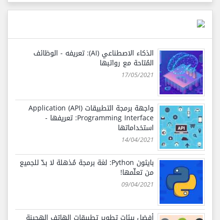
الذكاء الاصطناعي (AI): تعريفه - الوظائف
المُتاحة مع رواتبها
17/05/2021
واجهة برمجة التطبيقات (API) Application
Programming Interface: تعريفها -
استخداماتها
14/04/2021
بايثون Python: لغة برمجة مُذهلة لا بدّ للجميع
من تعلّمها!
09/04/2021
أفضل بيئات تطوير تطبيقات الهاتف الهجينة