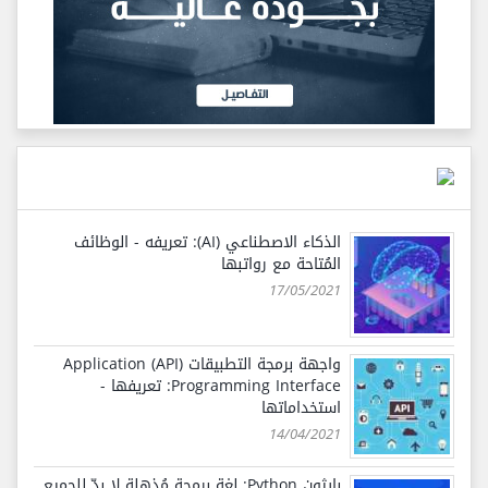
الذكاء الاصطناعي (AI): تعريفه - الوظائف
المُتاحة مع رواتبها
17/05/2021
واجهة برمجة التطبيقات (API) Application
Programming Interface: تعريفها -
استخداماتها
14/04/2021
بايثون Python: لغة برمجة مُذهلة لا بدّ للجميع