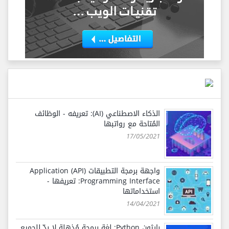
الذكاء الاصطناعي (AI): تعريفه - الوظائف
المُتاحة مع رواتبها
17/05/2021
واجهة برمجة التطبيقات (API) Application
Programming Interface: تعريفها -
استخداماتها
14/04/2021
بايثون Python: لغة برمجة مُذهلة لا بدّ للجميع