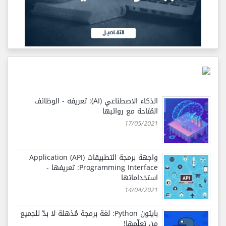
الذكاء الاصطناعي (AI): تعريفه - الوظائف
المُتاحة مع رواتبها
17/05/2021
واجهة برمجة التطبيقات (API) Application
Programming Interface: تعريفها -
استخداماتها
14/04/2021
بايثون Python: لغة برمجة مُذهلة لا بدّ للجميع
من تعلّمها!