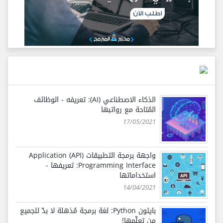
الذكاء الاصطناعي (AI): تعريفه - الوظائف
المُتاحة مع رواتبها
17/05/2021
واجهة برمجة التطبيقات (API) Application
Programming Interface: تعريفها -
استخداماتها
14/04/2021
بايثون Python: لغة برمجة مُذهلة لا بدّ للجميع
من تعلّمها!