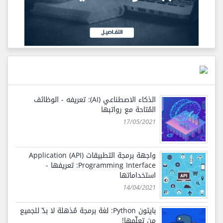
الذكاء الاصطناعي (AI): تعريفه - الوظائف
المُتاحة مع رواتبها
17/05/2021
واجهة برمجة التطبيقات (API) Application
Programming Interface: تعريفها -
استخداماتها
14/04/2021
بايثون Python: لغة برمجة مُذهلة لا بدّ للجميع
من تعلّمها!