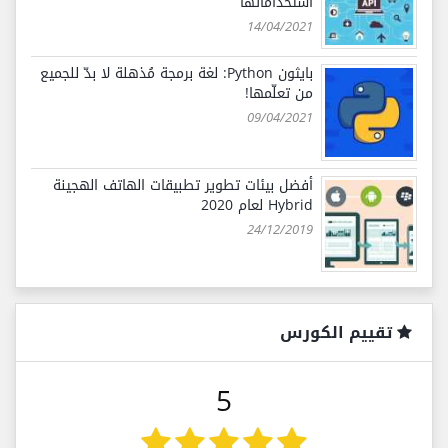
استخداماتها
14/04/2021
بايثون Python: لغة برمجة مُذهلة لا بدّ للجميع
من تعلّمها!
09/04/2021
أفضل بيئات تطوير تطبيقات الهاتف الهجينة
Hybrid لعام 2020
24/12/2019
تقييم الكورس
5