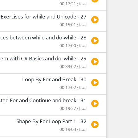
المدة : 00:17:21
27 - Loop By While Part 2 and Exercises for while and Unicode
المدة : 00:15:01
28 - Loop By do-while and Differences between while and do-while
المدة : 00:17:00
29 - A simple sales system with C# Basics and do_while
المدة : 00:33:02
30 - Loop By For and Break
المدة : 00:17:02
31 - Nested For and Continue and break
المدة : 00:19:37
32 - Shape By For Loop Part 1
المدة : 00:19:03