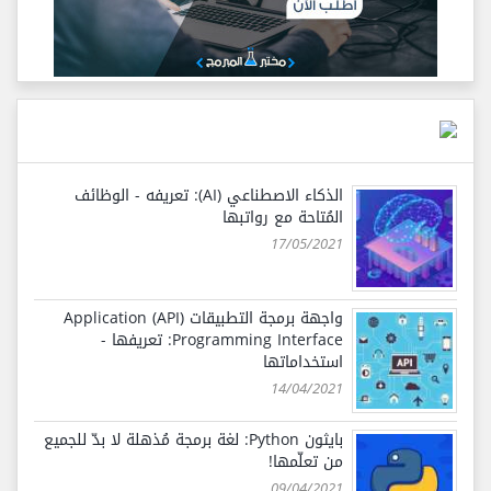
الذكاء الاصطناعي (AI): تعريفه - الوظائف
المُتاحة مع رواتبها
17/05/2021
واجهة برمجة التطبيقات (API) Application
Programming Interface: تعريفها -
استخداماتها
14/04/2021
بايثون Python: لغة برمجة مُذهلة لا بدّ للجميع
من تعلّمها!
09/04/2021