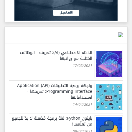
الذكاء الاصطناعي (AI): تعريفه - الوظائف
المُتاحة مع رواتبها
17/05/2021
واجهة برمجة التطبيقات (API) Application
Programming Interface: تعريفها -
استخداماتها
14/04/2021
بايثون Python: لغة برمجة مُذهلة لا بدّ للجميع
من تعلّمها!
09/04/2021