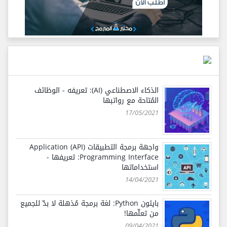
الذكاء الاصطناعي (AI): تعريفه - الوظائف
المُتاحة مع رواتبها
17/05/2021
واجهة برمجة التطبيقات (API) Application
Programming Interface: تعريفها -
استخداماتها
14/04/2021
بايثون Python: لغة برمجة مُذهلة لا بدّ للجميع
من تعلّمها!
09/04/2021