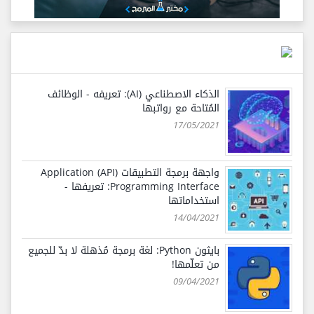
الذكاء الاصطناعي (AI): تعريفه - الوظائف
المُتاحة مع رواتبها
17/05/2021
واجهة برمجة التطبيقات (API) Application
Programming Interface: تعريفها -
استخداماتها
14/04/2021
بايثون Python: لغة برمجة مُذهلة لا بدّ للجميع
من تعلّمها!
09/04/2021