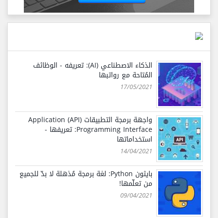
الذكاء الاصطناعي (AI): تعريفه - الوظائف
المُتاحة مع رواتبها
17/05/2021
واجهة برمجة التطبيقات (API) Application
Programming Interface: تعريفها -
استخداماتها
14/04/2021
بايثون Python: لغة برمجة مُذهلة لا بدّ للجميع
من تعلّمها!
09/04/2021