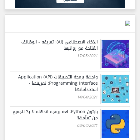
الذكاء الاصطناعي (AI): تعريفه - الوظائف
المُتاحة مع رواتبها
17/05/2021
واجهة برمجة التطبيقات (API) Application
Programming Interface: تعريفها -
استخداماتها
14/04/2021
بايثون Python: لغة برمجة مُذهلة لا بدّ للجميع
من تعلّمها!
09/04/2021