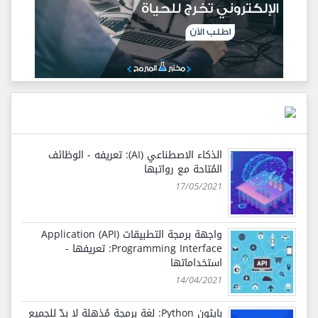
الذكاء الاصطناعي (AI): تعريفه - الوظائف
المُتاحة مع رواتبها
17/05/2021
واجهة برمجة التطبيقات (API) Application
Programming Interface: تعريفها -
استخداماتها
14/04/2021
بايثون Python: لغة برمجة مُذهلة لا بدّ للجميع