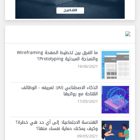
ما الفرق بين تخطيط الصفحة Wireframing
والنمذجة المبدئية Prototyping؟
19/06/2021
الذكاء الاصطناعي (AI): تعريفه - الوظائف
المُتاحة مع رواتبها
17/05/2021
الهندسة الاجتماعية: إلى أي حد هي خطرة؟
وكيف يمكنك حماية نفسك منها؟
09/05/2021