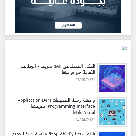
الذكاء الاصطناعي (AI): تعريفه - الوظائف
المُتاحة مع رواتبها
17/05/2021
واجهة برمجة التطبيقات (API) Application
Programming Interface: تعريفها -
استخداماتها
14/04/2021
بايثون Python: لغة برمجة مُذهلة لا بدّ للجميع