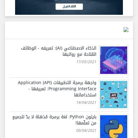
الذكاء الاصطناعي (AI): تعريفه - الوظائف
المُتاحة مع رواتبها
17/05/2021
واجهة برمجة التطبيقات (API) Application
Programming Interface: تعريفها -
استخداماتها
14/04/2021
بايثون Python: لغة برمجة مُذهلة لا بدّ للجميع
من تعلّمها!
09/04/2021