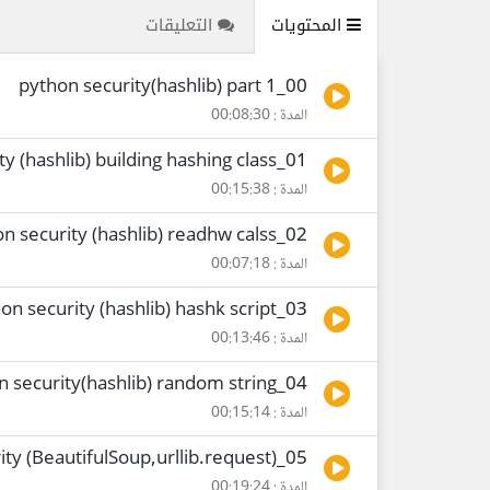
المحتويات
التعليقات
00_python security(hashlib) part 1
المدة : 00:08:30
01_python security (hashlib) building hashing class
المدة : 00:15:38
02_python security (hashlib) readhw calss
المدة : 00:07:18
03_python security (hashlib) hashk script
المدة : 00:13:46
04_python security(hashlib) random string
المدة : 00:15:14
05_python security (BeautifulSoup,urllib.request)
المدة : 00:19:24