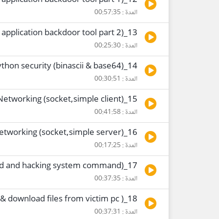
12_python security (web application backdoor tool part 1)
المدة : 00:57:35
13_python security (web application backdoor tool part 2)
المدة : 00:25:30
14_python security (binascii & base64)
المدة : 00:30:51
15_python security Networking (socket,simple client)
المدة : 00:41:58
16_python security Networking (socket,simple server)
المدة : 00:17:25
17_python security (python payload and hacking system command)
المدة : 00:37:35
18_python security (payload & download files from victim pc )
المدة : 00:37:31