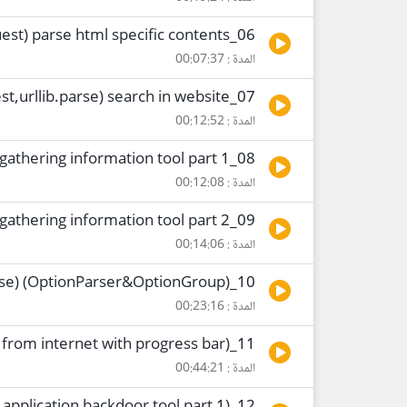
06_python security (BeautifulSoup,urllib.request) parse html specific contents
المدة : 00:07:37
07_python security (BeautifulSoup,urllib.request,urllib.parse) search in website
المدة : 00:12:52
08_python security building gathering information tool part 1
المدة : 00:12:08
09_python security building gathering information tool part 2
المدة : 00:14:06
10_python security (optparse) (OptionParser&OptionGroup)
المدة : 00:23:16
11_python security (download files from internet with progress bar)
المدة : 00:44:21