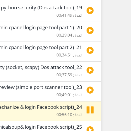
19_python security (Dos attack tool)
المدة : 00:41:49
20_python security (find admin cpanel login page tool part 1)
المدة : 00:29:04
21_python security (find admin cpanel login page tool part 2)
المدة : 00:34:51
22_python security (socket, scapy) Dos attack tool
المدة : 00:37:59
23_socket review (simple port scanner tool)
المدة : 00:49:01
24_python security (mechanize & login Facebook script)
المدة : 00:56:10
25_python security (mechanicalsoup& login Facebook script)