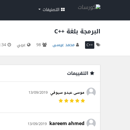
التصنيفات
البرمجة بلغة ++C
محمد عيسى
98
عربي
09:45:34
++C
التقييمات
موسى عبدو سيوفي
13/09/2019
kareem ahmed
13/09/2019