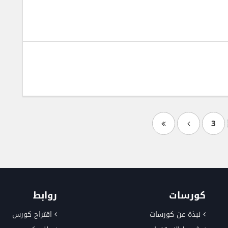
3
كورسات
روابط
نبذة عن كورسات
اقتراح كورس