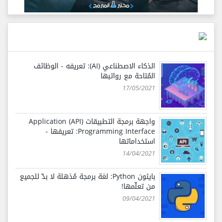
الذكاء الاصطناعي (AI): تعريفه - الوظائف
المُتاحة مع رواتبها
17/05/2021
واجهة برمجة التطبيقات (API) Application
Programming Interface: تعريفها -
استخداماتها
14/04/2021
بايثون Python: لغة برمجة مُذهلة لا بدّ للجميع
من تعلّمها!
09/04/2021