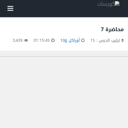
محاضرة 7
ترتيب الدرس : 15
أوراكل 10g
01:15:45
3,439