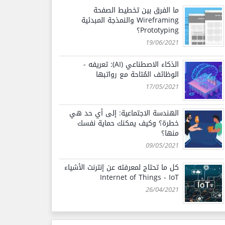
ما الفرق بين تخطيط الصفحة
Wireframing والنمذجة المبدئية
Prototyping؟
19/06/2021
الذكاء الاصطناعي (AI): تعريفه -
الوظائف المُتاحة مع رواتبها
17/05/2021
الهندسة الاجتماعية: إلى أي حد هي
خطرة؟ وكيف يمكنك حماية نفسك
منها؟
09/05/2021
كل ما تحتاج لمعرفته عن إنترنت الأشياء
Internet of Things - IoT
26/04/2021