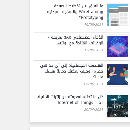
ما الفرق بين تخطيط الصفحة
Wireframing والنمذجة المبدئية
Prototyping؟
19/06/2021
الذكاء الاصطناعي (AI): تعريفه -
الوظائف المُتاحة مع رواتبها
17/05/2021
الهندسة الاجتماعية: إلى أي حد هي
خطرة؟ وكيف يمكنك حماية نفسك
منها؟
09/05/2021
كل ما تحتاج لمعرفته عن إنترنت الأشياء
Internet of Things - IoT
26/04/2021