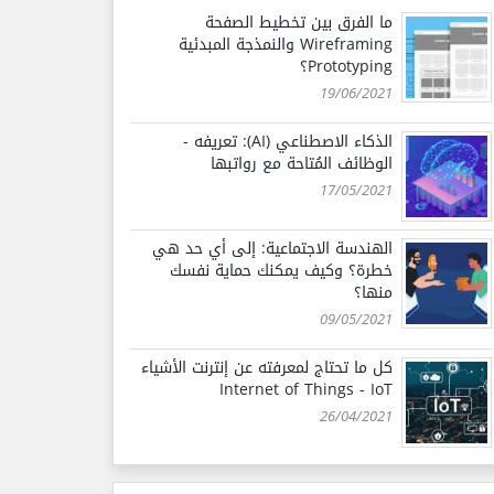
ما الفرق بين تخطيط الصفحة
Wireframing والنمذجة المبدئية
Prototyping؟
19/06/2021
الذكاء الاصطناعي (AI): تعريفه -
الوظائف المُتاحة مع رواتبها
17/05/2021
الهندسة الاجتماعية: إلى أي حد هي
خطرة؟ وكيف يمكنك حماية نفسك
منها؟
09/05/2021
كل ما تحتاج لمعرفته عن إنترنت الأشياء
Internet of Things - IoT
26/04/2021