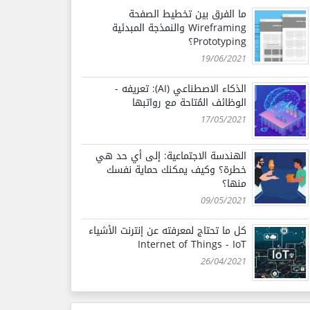
ما الفرق بين تخطيط الصفحة
Wireframing والنمذجة المبدئية
Prototyping؟
19/06/2021
الذكاء الاصطناعي (AI): تعريفه -
الوظائف المُتاحة مع رواتبها
17/05/2021
الهندسة الاجتماعية: إلى أي حد هي
خطرة؟ وكيف يمكنك حماية نفسك
منها؟
09/05/2021
كل ما تحتاج لمعرفته عن إنترنت الأشياء
Internet of Things - IoT
26/04/2021