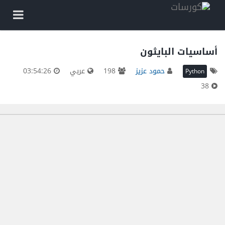
أساسيات البايثون
حمود عزيز
198
عربي
03:54:26
Python
38